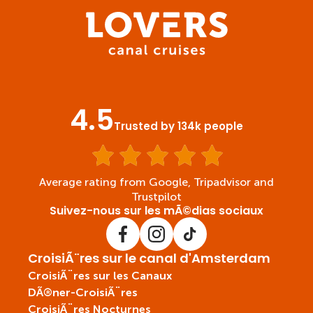
4.5
Trusted by 134k people
Average rating from Google, Tripadvisor and
Trustpilot
Suivez-nous sur les mÃ©dias sociaux
CroisiÃ¨res sur le canal d'Amsterdam
CroisiÃ¨res sur les Canaux
DÃ®ner-CroisiÃ¨res
CroisiÃ¨res Nocturnes