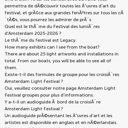
permettra de dÃ©couvrir toutes les Å“uvres d'art du
festival, et grÃ¢ce aux grandes fenÃªtres sur tous les cÃ
´tÃ©s, vous pourrez les admirer de prÃ¨s.
Quel est le thÃ¨me du Festival des lumiÃ¨res
d'Amsterdam 2025-2026 ?
Le thÃ¨me du festival est Legacy.
How many exhibits can I see from the boat?
There are about 25 light artworks and installations in
total. From our boats, you will be able to see all of
them.
Existe-t-il des formules de groupe pour les croisiÃ¨res
Amsterdam Light Festival ?
Oui, veuillez consulter notre page
Amsterdam Light
Festival groupes
pour plus d'informations.
Y a-t-il un audioguide Ã bord de la croisiÃ¨re
Amsterdam Light Festival ?
Un audioguide prÃ©sentant les Å“uvres d'art et les
artistes est disponible en anglais et en nÃ©erlandais.