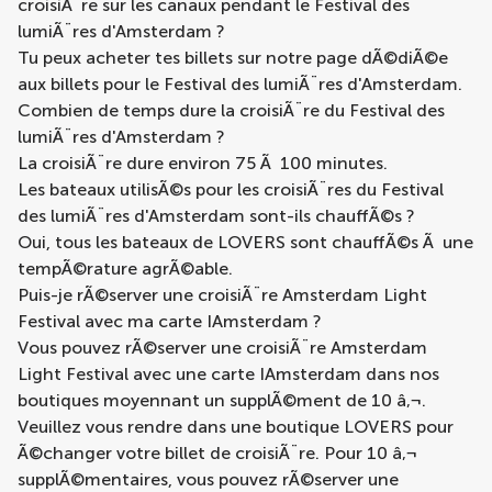
croisiÃ¨re sur les canaux pendant le Festival des
lumiÃ¨res d'Amsterdam ?
Tu peux acheter tes billets sur notre
page dÃ©diÃ©e
aux billets pour le Festival des lumiÃ¨res d'Amsterdam
.
Combien de temps dure la croisiÃ¨re du Festival des
lumiÃ¨res d'Amsterdam ?
La croisiÃ¨re dure environ 75 Ã 100 minutes.
Les bateaux utilisÃ©s pour les croisiÃ¨res du Festival
des lumiÃ¨res d'Amsterdam sont-ils chauffÃ©s ?
Oui, tous les bateaux de LOVERS sont chauffÃ©s Ã une
tempÃ©rature agrÃ©able.
Puis-je rÃ©server une croisiÃ¨re Amsterdam Light
Festival avec ma carte IAmsterdam ?
Vous pouvez rÃ©server une croisiÃ¨re Amsterdam
Light Festival avec une carte IAmsterdam dans nos
boutiques moyennant un supplÃ©ment de 10 â‚¬.
Veuillez vous rendre dans une
boutique LOVERS
pour
Ã©changer votre billet de croisiÃ¨re. Pour 10 â‚¬
supplÃ©mentaires, vous pouvez rÃ©server une