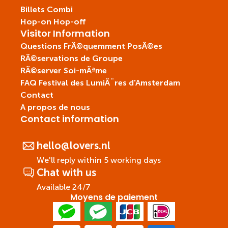
Billets Combi
Hop-on Hop-off
Visitor Information
Questions FrÃ©quemment PosÃ©es
RÃ©servations de Groupe
RÃ©server Soi-mÃªme
FAQ Festival des LumiÃ¨res d'Amsterdam
Contact
A propos de nous
Contact information
hello@lovers.nl
We'll reply within 5 working days
Chat with us
Available 24/7
Moyens de paiement