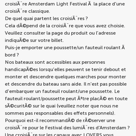
croisiÃ¨re Amsterdam Light Festival Ã la place d'une
croisiÃ¨re classique.
De quel quai partent les croisiÃ¨res ?
Cela dÃ©pend de la
croisiÃ¨re
que vous avez choisie.
Veuillez consulter la page du produit ou l'adresse
indiquÃ©e sur votre billet.
Puis-je emporter une poussette/un fauteuil roulant Ã
bord ?
Nos bateaux sont accessibles aux personnes
handicapÃ©es lorsqu'elles peuvent se tenir debout et
monter et descendre quelques marches pour monter
et descendre du bateau sans aide. Il n'est pas possible
d'embarquer un fauteuil roulant/une poussette. Le
fauteuil roulant/poussette peut Ãªtre placÃ© en toute
sÃ©curitÃ© sur le quai (veuillez noter que nous ne
sommes pas responsables des effets personnels).
Pourquoi est-il recommandÃ© de rÃ©server une
croisiÃ¨re pour le Festival des lumiÃ¨res d'Amsterdam ?
Une croisiÃ¨re sur les canaux avec LOVERS vous