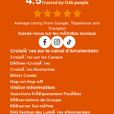
4.5
Trusted by 134k people
Average rating from Google, Tripadvisor and
Trustpilot
Suivez-nous sur les mÃ©dias sociaux
CroisiÃ¨res sur le canal d'Amsterdam
CroisiÃ¨res sur les Canaux
DÃ®ner-CroisiÃ¨res
CroisiÃ¨res Nocturnes
Billets Combi
Hop-on Hop-off
Visitor Information
Questions FrÃ©quemment PosÃ©es
RÃ©servations de Groupe
RÃ©server Soi-mÃªme
FAQ Festival des LumiÃ¨res d'Amsterdam