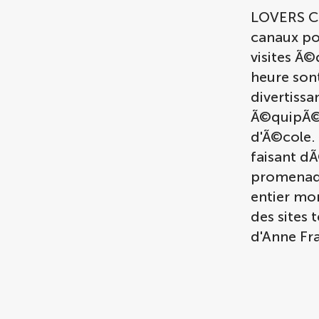
LOVERS Can
canaux pou
visites Ã©
heure son
divertissa
Ã©quipÃ©s
d'Ã©cole. 
faisant dÃ
promenade
entier mo
des sites 
d'Anne Fr