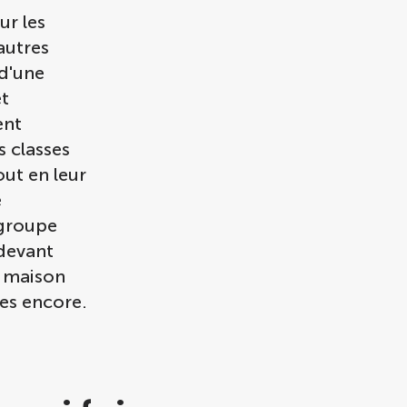
ur les
autres
 d'une
t
ent
 classes
out en leur
e
 groupe
 devant
a maison
es encore.