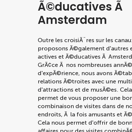
Ã©ducatives Ã
Amsterdam
Outre les croisiÃ¨res sur les canau
proposons Ã©galement d'autres 
actives et Ã©ducatives Ã Amster
GrÃ¢ce Ã nos nombreuses annÃ©
d'expÃ©rience, nous avons Ã©tabl
relations Ã©troites avec une mult
d'attractions et de musÃ©es. Cel
permet de vous proposer une bo
combinaison de visites dans de 
endroits, Ã la fois amusants et Ã©
Cela nous permet d'offrir de bon
affaires pour des visites combinÃ