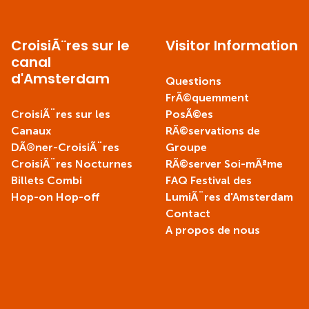
CroisiÃ¨res sur le
Visitor Information
canal
d'Amsterdam
Questions
FrÃ©quemment
CroisiÃ¨res sur les
PosÃ©es
Canaux
RÃ©servations de
DÃ®ner-CroisiÃ¨res
Groupe
CroisiÃ¨res Nocturnes
RÃ©server Soi-mÃªme
Billets Combi
FAQ Festival des
Hop-on Hop-off
LumiÃ¨res d'Amsterdam
Contact
A propos de nous