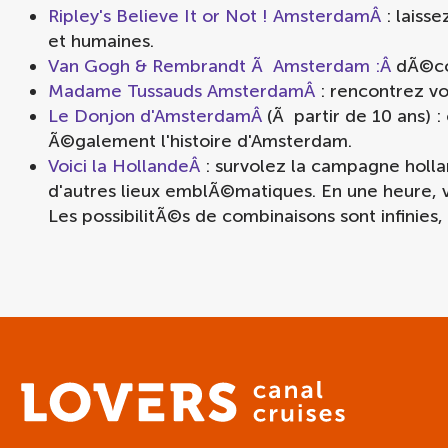
Ripley's Believe It or Not ! AmsterdamÂ
: laiss
et humaines.
Van Gogh & Rembrandt Ã Amsterdam :Â
dÃ©co
Madame Tussauds AmsterdamÂ
: rencontrez v
Le Donjon d'AmsterdamÂ
(Ã partir de 10 ans) : 
Ã©galement l'histoire d'Amsterdam.
Voici la HollandeÂ
: survolez la campagne holl
d'autres lieux emblÃ©matiques. En une heure, 
Les possibilitÃ©s de combinaisons sont infinies, 