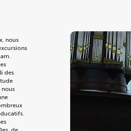
x, nous
excursions
dam.
es
i des
itude
a nous
nne
nombreux
ducatifs.
nes
©es, de