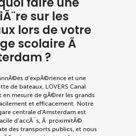
quoi faire une
iÃ¨re sur les
ux lors de votre
ge scolaire Ã
erdam ?
annÃ©es d'expÃ©rience et une
otte de bateaux, LOVERS Canal
st en mesure de gÃ©rer les grands
acilement et efficacement. Notre
 gare centrale d'Amsterdam est
facile d'accÃ¨s, Ã proximitÃ©
e des transports publics, et nous