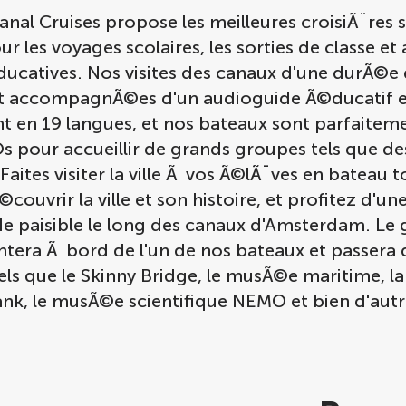
al Cruises propose les meilleures croisiÃ¨res s
r les voyages scolaires, les sorties de classe et 
ducatives. Nos visites des canaux d'une durÃ©e
t accompagnÃ©es d'un audioguide Ã©ducatif e
nt en 19 langues, et nos bateaux sont parfaitem
 pour accueillir de grands groupes tels que des
Faites visiter la ville Ã vos Ã©lÃ¨ves en bateau t
©couvrir la ville et son histoire, et profitez d'un
 paisible le long des canaux d'Amsterdam. Le
ntera Ã bord de l'un de nos bateaux et passera
tels que le Skinny Bridge, le musÃ©e maritime, l
ank, le musÃ©e scientifique NEMO et bien d'autr