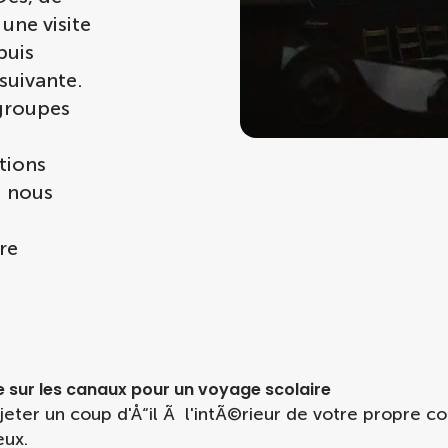
 une visite
puis
suivante.
groupes
tions
Ã nous
re
e sur les canaux pour un voyage scolaire
 jeter un coup d'Å“il Ã l'intÃ©rieur de votre propre c
eux.