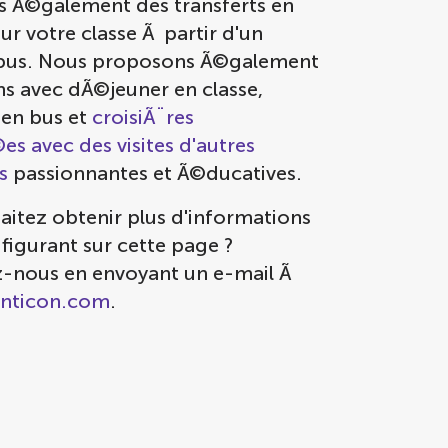
 Ã©galement des transferts en
r votre classe Ã partir d'un
 bus. Nous proposons Ã©galement
ns avec dÃ©jeuner en classe,
 en bus et
croisiÃ¨res
s avec des visites d'autres
s
passionnantes et Ã©ducatives.
aitez obtenir plus d'informations
 figurant sur cette page ?
-nous en envoyant un e-mail Ã
nticon.com
.