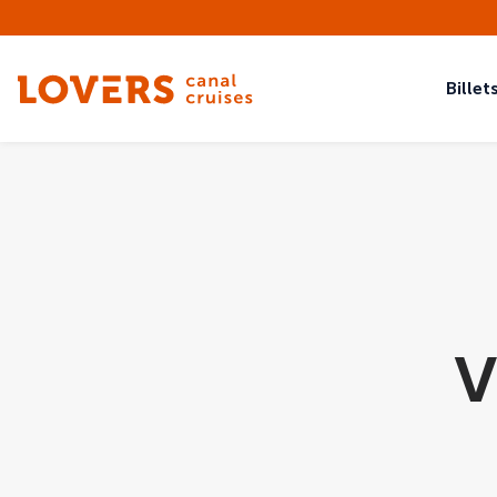
Bille
V