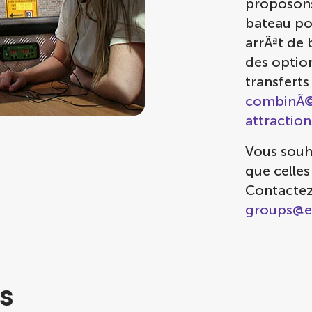
proposons
bateau pou
arrÃªt de
des optio
transferts
combinÃ©e
attraction
Vous souh
que celles
Contactez
groups@e
s