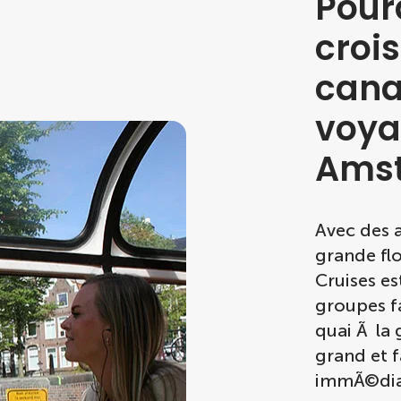
Pour
crois
cana
voya
Amst
Avec des 
grande fl
Cruises e
groupes f
quai Ã la
grand et 
immÃ©diat