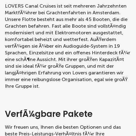
LOVERS Canal Cruises ist seit mehreren Jahrzehnten
MarktfÃ¼hrer bei Grachtenfahrten in Amsterdam.
Unsere Flotte besteht aus mehr als 45 Booten, die die
Grachten befahren. Fast alle Boote sind vollstÃ¤ndig
modernisiert und mit Elektromotoren ausgestattet,
komfortabel beheizt und wetterfest. AuÃŸerdem
verfÃ¼gen sie Ã¼ber ein Audioguide-System in 19
Sprachen, Einzelsitze und ein offenes Hinterdeck fÃ¼r
eine schÃ¶ne Aussicht. Mit ihrer groÃŸen KapazitÃ¤t
sind sie ideal fÃ¼r groÃŸe Gruppen, und mit der
langjÃ¤hrigen Erfahrung von Lovers garantieren wir
immer eine reibungslose Organisation, egal wie groÃŸ
Ihre Gruppe ist.
VerfÃ¼gbare Pakete
Wir freuen uns, Ihnen die besten Optionen und das
beste Preis-Leistungs-VerhÃ¤ltnis fÃ¼r Ihre