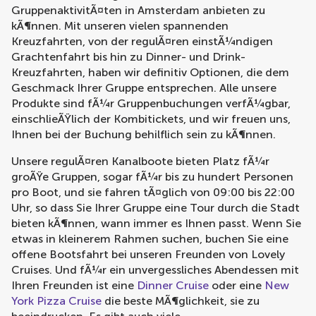
GruppenaktivitÃ¤ten in Amsterdam anbieten zu
kÃ¶nnen. Mit unseren vielen spannenden
Kreuzfahrten, von der regulÃ¤ren einstÃ¼ndigen
Grachtenfahrt bis hin zu Dinner- und Drink-
Kreuzfahrten, haben wir definitiv Optionen, die dem
Geschmack Ihrer Gruppe entsprechen. Alle unsere
Produkte sind fÃ¼r Gruppenbuchungen verfÃ¼gbar,
einschlieÃŸlich der Kombitickets, und wir freuen uns,
Ihnen bei der Buchung behilflich sein zu kÃ¶nnen.
Unsere regulÃ¤ren Kanalboote bieten Platz fÃ¼r
groÃŸe Gruppen, sogar fÃ¼r bis zu hundert Personen
pro Boot, und sie fahren tÃ¤glich von 09:00 bis 22:00
Uhr, so dass Sie Ihrer Gruppe eine Tour durch die Stadt
bieten kÃ¶nnen, wann immer es Ihnen passt. Wenn Sie
etwas in kleinerem Rahmen suchen, buchen Sie eine
offene Bootsfahrt bei unseren Freunden von Lovely
Cruises. Und fÃ¼r ein unvergessliches Abendessen mit
Ihren Freunden ist eine
Dinner Cruise
oder eine
New
York Pizza Cruise
die beste MÃ¶glichkeit, sie zu