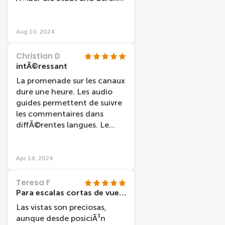
Geschichte erzÃ¤hlt.
Aug 10, 2024
Christian D
intÃ©ressant
La promenade sur les canaux
dure une heure. Les audio
guides permettent de suivre
les commentaires dans
diffÃ©rentes langues. Le
long de cette promenade
fluviale, nous dÃ©couvrons
l'histoire de la ville et des
Apr 14, 2024
monuments "cÃ©lÃ¨bres".
Par contre, le confort est
Teresa F
rudimentaire.
Para escalas cortas de vuelo
Las vistas son preciosas,
aunque desde posiciÃ³n