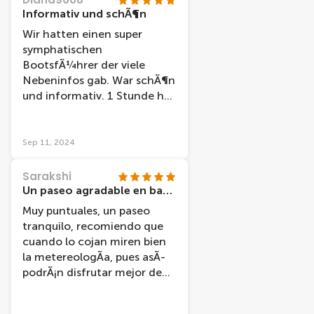
Informativ und schÃ¶n
Wir hatten einen super
symphatischen
BootsfÃ¼hrer der viele
Nebeninfos gab. War schÃ¶n
und informativ. 1 Stunde hat
gut gereicht und
empfehlenswert. Gute Karte
erhalten fÃ¼r den
Sep 11, 2024
Treffpunkt und pÃ¼nktlich,
sowie sauber.
Sarakshi
Un paseo agradable en barco
Muy puntuales, un paseo
tranquilo, recomiendo que
cuando lo cojan miren bien
la metereologÃ­a, pues asÃ­
podrÃ¡n disfrutar mejor de
las vistas.