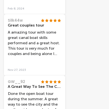
standing around as they
werenâ€™t so busy. We took
Feb 8, 2024
a daytime trip and glad we
did. Maybe evening cruises
Silk44w
would be better in warmer
Great couples tour
months with open boats.
A amazing tour with some
The boat was modern, clean
great canal boat skills
and warm and no
performed and a great host.
condensation at all during
This tour is very much for
any part of our cruise. The
couples and being alone I
headphones were included
felt a little out of place.
and the audio commentary
was interesting. The captain
Nov 27, 2023
also added bits and pieces of
extra info which was
GW__92
appreciated. It was a great
A Great Way To See The City
introduction to the canals of
Done the open boat tour
Amsterdam as we decided to
during the summer. A great
do this trip literally an hour
way to see the city and the
after arriving in Amsterdam.