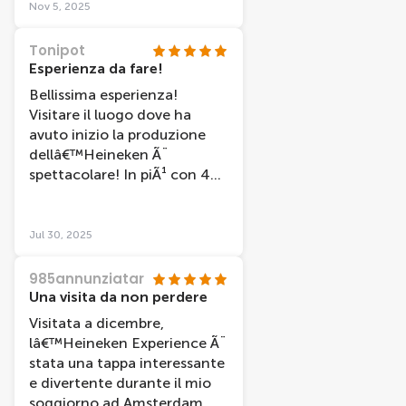
disponibile. La consiglio.
Nov 5, 2025
esattamente dove vorresti
essere. Abbiamo un ottimo
Tonipot
ricordo di questa esperienza
Esperienza da fare!
e la rifaremmo volentieri!
Bellissima esperienza!
Visitare il luogo dove ha
avuto inizio la produzione
dellâ€™Heineken Ã¨
spettacolare! In piÃ¹ con 4
birre!
Jul 30, 2025
985annunziatar
Una visita da non perdere
Visitata a dicembre,
lâ€™Heineken Experience Ã¨
stata una tappa interessante
e divertente durante il mio
soggiorno ad Amsterdam. La