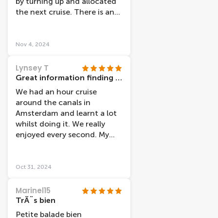
by turning up and allocated
the next cruise. There is an
audio link that you can use,
but we decided to just sit
outside and watch the views.
Nov 4, 2024
An hour cruise which was
interesting and pretty.
Lynsey T
Great information finding cruise
We had an hour cruise
around the canals in
Amsterdam and learnt a lot
whilst doing it. We really
enjoyed every second. My
five year old didnâ€™t want
to get off. The captain was
also very knowledgeable.
Oct 31, 2024
Marinel15
TrÃ¨s bien
Petite balade bien