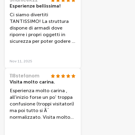
Esperienze bellissima!
Ci siamo divertiti
TANTISSIMO! La struttura
dispone di armadi dove
riporre i propri oggetti in
sicurezza per poter godere a
pieno l'esperienza in
tranquillitÃ . Il tour Ã¨
divertente, coinvolgente ed
Nov 11, 2025
interessante. Alla fine del
giro avremmo volentieri
118stefanom
ricominciato da capo. Ci
Visita molto carina.
sono zone interattive ed
Esperienza molto carina ,
immersive, altre in cui si
all'inizio forse un po' troppa
respira aria di divertimento.
confusione (troppi visitatori)
C'Ã¨ sempre da fare e da
ma poi tutto si Ã¨
scoprire. Il personale Ã¨
normalizzato. Visita molto
gentile, simpatico ed
interessante , personale
accogliente, ci si sente
sempre molto gentile e
subito a proprio agio ed