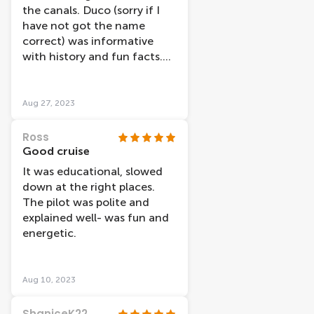
the canals. Duco (sorry if I
would definitely recommend
have not got the name
the cruise and my teenage
correct) was informative
daughter said it was one of
with history and fun facts.
the nicest things we did
Would recommend.
when in Amsterdam.
Aug 27, 2023
Ross
Good cruise
It was educational, slowed
down at the right places.
The pilot was polite and
explained well- was fun and
energetic.
Aug 10, 2023
ShaniceK22