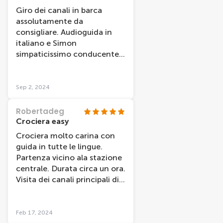
Giro dei canali in barca
assolutamente da
consigliare. Audioguida in
italiano e Simon
simpaticissimo conducente
che comunque dava ulteriori
informazioni in inglese. La
durata Ã¨ di un'ora ma ci Ã¨
Sep 2, 2024
dispiaciuto scendere!!
Robertadeg
Crociera easy
Crociera molto carina con
guida in tutte le lingue.
Partenza vicino ala stazione
centrale. Durata circa un ora.
Visita dei canali principali di
Amsterdam. Da provare
Feb 17, 2024