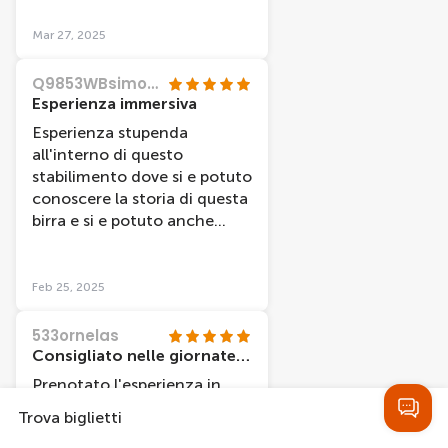
all'attuale produzione e
molto gradite le birre alla
decisamente buona la
fine del percorso
Mar 27, 2025
degustazione.
Q9853WBsimonem
Esperienza immersiva
Esperienza stupenda
all'interno di questo
stabilimento dove si e potuto
conoscere la storia di questa
birra e si e potuto anche
assaggiarla.
Feb 25, 2025
533ornelas
Consigliato nelle giornate col brutto tempo
Prenotato l'esperienza in
una giornata di pioggia,per
Trova biglietti
altro una delle tante nella