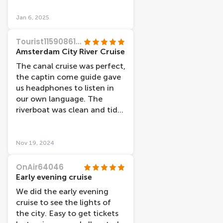
diffÃ©rents
quartiers/monuments /
Jan 6, 2025
place/ marchÃ© /histoire /
musÃ©e de la ville etc TrÃ¨s
Tourist11590861736
bien pour dÃ©couvrir une 1er
Amsterdam City River Cruise
fois en famille en amies en
The canal cruise was perfect,
couple cette croisiÃ¨re et
the captin come guide gave
trÃ¨s bien adapter
us headphones to listen in
our own language. The
riverboat was clean and tidy,
easy to walk on and off, it
was a nice day and we got
some beautiful pictures!! A
Nov 19, 2024
great end to a fantastic
tourist holiday!!
OnAir64046
Early evening cruise
We did the early evening
cruise to see the lights of
the city. Easy to get tickets