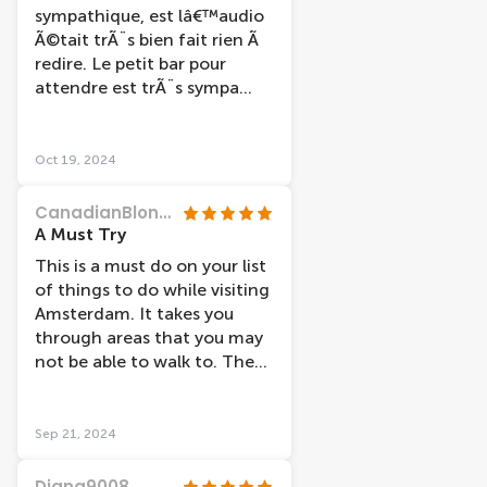
sympathique, est lâ€™audio
Ã©tait trÃ¨s bien fait rien Ã
redire. Le petit bar pour
attendre est trÃ¨s sympa
aussi avant dâ€™accÃ©der
au bateau.
Oct 19, 2024
CanadianBlondie
A Must Try
This is a must do on your list
of things to do while visiting
Amsterdam. It takes you
through areas that you may
not be able to walk to. The
captain points out things of
interest and tells the story
behind it.
Sep 21, 2024
Diana9008