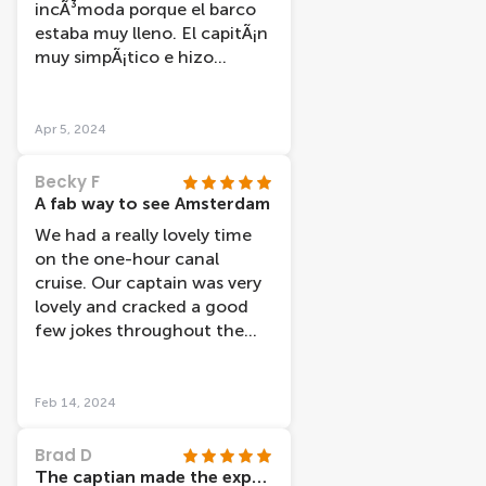
incÃ³moda porque el barco
estaba muy lleno. El capitÃ¡n
muy simpÃ¡tico e hizo
agradable el viaje.
Apr 5, 2024
Becky F
A fab way to see Amsterdam
We had a really lovely time
on the one-hour canal
cruise. Our captain was very
lovely and cracked a good
few jokes throughout the
tour. The GPS guided tour
via the headphones was a
fab idea and there were so
Feb 14, 2024
many language options
available which was a really
Brad D
pleasant surprise. We learned
The captian made the experience