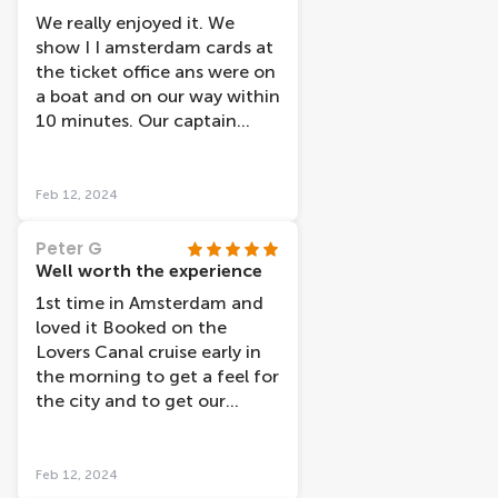
so much about the history of
We really enjoyed it. We
the city and the tour even
show I I amsterdam cards at
helped us to find places to
the ticket office ans were on
visit again in further detail
a boat and on our way within
after the tour. The price was
10 minutes. Our captain
extremely reasonable
(Tony I believe was his name)
considering the excellent
was lovely ,cheerful and very
experience we got, and our
knowledge of the area, he
Feb 12, 2024
boat even left a little early
also had 2 traniees with him
which was nice. All in all, we
and they were also lovely.
Peter G
would definitely recommend
The facilties were clean. If I
Well worth the experience
it!
hadn't have had the I
1st time in Amsterdam and
amsterdam card I would
loved it Booked on the
have still paid what the price
Lovers Canal cruise early in
was (which I think is
the morning to get a feel for
reasonable).
the city and to get our
bearings The tour showed
the highlights of the city
and the comentry was good
Feb 12, 2024