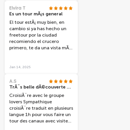
Elvira T
Es un tour mÃ¡s general
El tour estÃ¡ muy bien, en
cambio si ya has hecho un
freetour por la ciudad
recomiendo el crucero
primero, te da una vista mÃ¡s
general, mi amiga y yo al
haber hecho antes el
freetour volvimos a ver sitios
Jan 14, 2025
en los que ya habÃ­amos
estado.
A.S
TrÃ¨s belle dÃ©couverte en pÃ©niche
CroisiÃ¨re avec le groupe
lovers Sympathique
croisiÃ¨re traduit en plusieurs
langue 1h pour vous faire un
tour des canaux avec visite
guidÃ©e et indication sur les