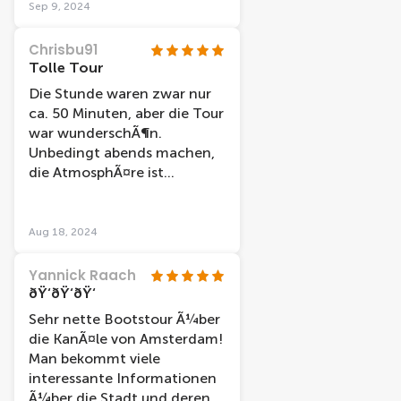
Sep 9, 2024
Chrisbu91
Tolle Tour
Die Stunde waren zwar nur
ca. 50 Minuten, aber die Tour
war wunderschÃ¶n.
Unbedingt abends machen,
die AtmosphÃ¤re ist
unbeschreiblich!
Aug 18, 2024
Yannick Raach
ðŸ‘ðŸ‘ðŸ‘
Sehr nette Bootstour Ã¼ber
die KanÃ¤le von Amsterdam!
Man bekommt viele
interessante Informationen
Ã¼ber die Stadt und deren