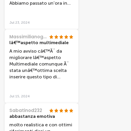
Abbiamo passato un'ora in
mezzo a personaggi che
sembravano davvero reali,
divertendoci come bambini.
Jul 23, 2024
Il personale che ci ha accolto
e il ragazzo (Jacopo) che ci
MassimilianogA9670OU
ha illustrato le foto che si
lâ€™aspetto multimediale
potevano comprare, sono
A mio avviso câ€™Ã¨ da
stati davvero gentili,
migliorare lâ€™aspetto
simpatici.
Multimediale comunque Ã¨
stata unâ€™ottima scelta
inserire questo tipo di
interattivitÃ ,per il resto
ottimo.
Jul 15, 2024
Sabatinod232
abbastanza emotiva
molto realistica e con ottimi