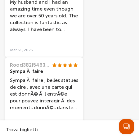
My husband and I had an
amazing time even though
we are over 50 years old. The
collection is fantastic as
always. I have been to
Amsterdam 3 times and
every time I come I just have
to visit Madame Tussauds
Mar 31, 2025
and every time it is an
exceptional experience.
Road38215463459
Thank you!
Sympa Ã faire
Sympa Ã faire , belles statues
de cire , avec une carte qui
est donnÃ© Ã l entrÃ©e
pour pouvez interagir Ã des
moments donnÃ©s dans le
musÃ©e
Mar 30, 2025
Trova biglietti