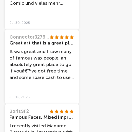
Comic und vieles mehr.
Super gemacht und super
nettes Personal
Jul 30, 2025
Connector32762287850
Great art that is a great place to go in Amsterdam.
It was great and I saw many
of famous wax people, an
absolutely great place to go
if youâ€™ve got free time
and some spare cash to use
in Amsterdam.
Jul 15, 2025
BorisSF2
Famous Faces, Mixed Impressions
I recently visited Madame