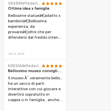
S9499NPfedericor
Ottima idea x famiglie
Bellissime statueâ€¦adatto x
bambiniâ€¦Bellissima
esperienza, da
provareâ€¦oltre che per
difendersi dal freddo intenso
dellâ€™inverno olandese
Jan 4, 2025
N3534MMfedericar
Bellissimo museo consigliatissimo
Il museo Ã¨ veramente bello ,
ha un sacco di parti
interattive con cui giocare e
divertirsi sopratutto in
coppia o in famiglia , anche
se sola sono riuscita a
divertirmi lo stesso . Il