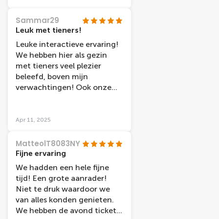
Sammar29
Leuk met tieners!
Leuke interactieve ervaring!
We hebben hier als gezin
met tieners veel plezier
beleefd, boven mijn
verwachtingen! Ook onze
oudste kinderen (17 jaar)
vonden het een plezierig
bezoek en hebben veel
Apr 11, 2025
gelachen! Aanrader!
MatteolT8083NY
Fijne ervaring
We hadden een hele fijne
tijd! Een grote aanrader!
Niet te druk waardoor we
van alles konden genieten.
We hebben de avond tickets