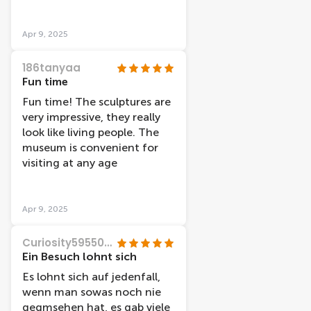
genomen en hebben ervan
genoten!
Apr 9, 2025
186tanyaa
Fun time
Fun time! The sculptures are
very impressive, they really
look like living people. The
museum is convenient for
visiting at any age
Apr 9, 2025
Curiosity59550787595
Ein Besuch lohnt sich
Es lohnt sich auf jedenfall,
wenn man sowas noch nie
gegmsehen hat, es gab viele