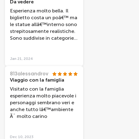
Da vedere
Esperienza molto bella. Il
biglietto costa un poâ€™ ma
le statue allâ€™interno sono
strepitosamente realistiche.
Sono suddivise in categorie e
ci sono scritti i nomi di tutti.
Molto bello. Inoltre si trova in
pieno centro quindi ottimo
Jan 21, 2024
sia i collegamenti che i
dintorni.
813alessandrov
Viaggio con la famiglia
Visitato con la famiglia
esperienza molto piacevole i
personaggi sembrano veri e
anche tutto lâ€™ambiente
Ã¨ molto carino
Dec 10, 2023