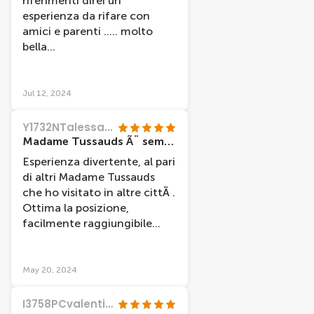
riferimenti direi un
esperienza da rifare con
amici e parenti ..... molto
bella
aaaaaaaaaaaaaaaaaaaaaaaaaaaaaaaaa
Jul 12, 2024
Y1732NTalessandrot
Madame Tussauds Ã¨ sempre una garanzia
Esperienza divertente, al pari
di altri Madame Tussauds
che ho visitato in altre cittÃ .
Ottima la posizione,
facilmente raggiungibile
trovandosi nella piazza piÃ¹
importante di Amsterdam.
May 20, 2024
I3758PCvalentinav