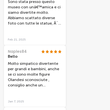
Sono stata presso questo
impazzire... veramente da
museo con unâ€™amica e ci
non perdere durante il
siamo divertite molto.
viaggio ad Amsterdam..
Abbiamo scattato diverse
foto con tutte le statue, Ã¨
stato molto divertente ma
non come lo stesso museo a
Londra, che Ã¨ piÃ¹ fornito
Feb 21, 2025
Naples84
Bello
Molto simpatico divertente
per grandi e bambini, anche
se ci sono molte figure
Olandesi sconosciute ,
consiglio anche un
guardaroba per il caldo che
c'Ã¨ dentro comunque
consigliato
Jan 7, 2025