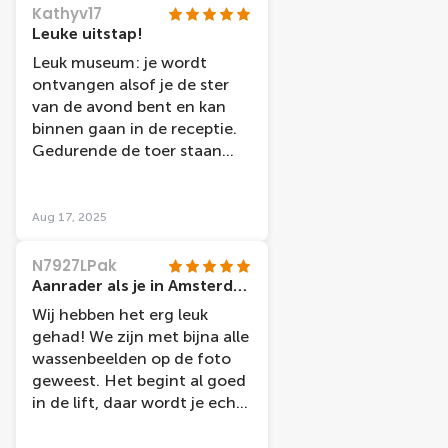
andre van duin,max v
Kathyv17
erstappen en andre rieu
Leuke uitstap!
Leuk museum: je wordt
ontvangen alsof je de ster
van de avond bent en kan
binnen gaan in de receptie.
Gedurende de toer staan
heel wat beelden en telkens
is er wel iets te beleven in
functie van de persoon. De
Aug 17, 2025
beelden zelf zijn al wel wat
oud, sommigen mogen al
N7927LPak
wat gerepareerd worden.
Aanrader als je in Amsterdam bent!
Maar we hadden een super
Wij hebben het erg leuk
leuke uitstap, hebben veel
gehad! We zijn met bijna alle
gelachen en vonden het
wassenbeelden op de foto
zeker de moeite waard!
geweest. Het begint al goed
in de lift, daar wordt je echt
meegenomen naar een
andere wereld. Je bent in