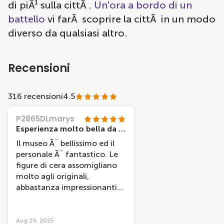
di piÃ¹ sulla cittÃ .
Un'ora a bordo di un
battello
vi farÃ scoprire la cittÃ in un modo
diverso da qualsiasi altro.
Recensioni
316 recensioni
4.5
P2865DLmarys
Esperienza molto bella da fare. Personale gentilissimo.
Il museo Ã¨ bellissimo ed il
personale Ã¨ fantastico. Le
figure di cera assomigliano
molto agli originali,
abbastanza impressionanti
(anche se ce ne sono alcune
che non somigliano molto ai
personaggi rappresentati).
Aug 29, 2025