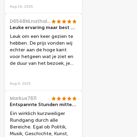
ongeveer een uurtje klaar.
Aug 10, 2025
Doordat je vol bewondering
bent van alle wassenbeelden
D6548NLnathalies
ben je zo bij het einde en
Leuke ervaring maar best prijzig.
dan denk je huh?!? Is het nu
Leuk om een keer gezien te
al afgelopen?!? Dat hadden
hebben. De prijs vonden wij
wij wel. Maar verder ziet het
echter aan de hoge kant
er allemaal mooi uit. Een
voor hetgeen wat je ziet en
leuke aanrader als je dan
de duur van het bezoek, je
toch in Amsterdam bent.
hebt alles vrij snel gezien. De
poppen zijn echt realistisch
maar de ruimte waar deze
Aug 6, 2025
worden tentoongesteld,
doet geen recht aan de
Markus7611
"persoon".
Entspannte Stunden mitten in der Stadt
Ein wirklich kurzweiliger
Rundgang durch alle
Bereiche. Egal ob Politik,
Musik, Geschichte, Kunst,