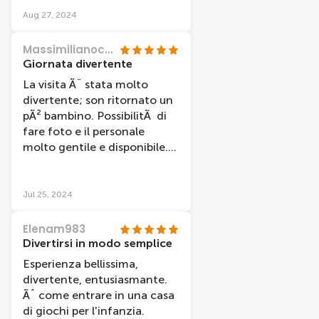
personale Ã¨ meraviglioso
Aug 27, 2024
sono davvero gentilissimi e
mi hanno fatti vivere ancora
MassimilianocP4096HI
meglio la mia esperienza in
Giornata divertente
solitudine con foto, video e
La visita Ã¨ stata molto
attivitÃ molto belle .
divertente; son ritornato un
Ringrazio lo staff era tutto
pÃ² bambino. PossibilitÃ di
davvero bello
fare foto e il personale
molto gentile e disponibile.
Esperienza da fare
Jul 25, 2024
Elenam983
Divertirsi in modo semplice
Esperienza bellissima,
divertente, entusiasmante.
Ãˆ come entrare in una casa
di giochi per l'infanzia.