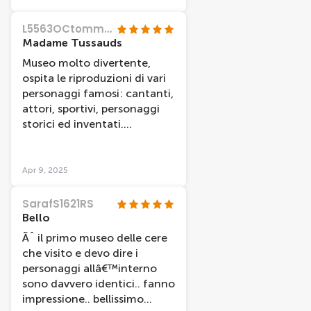
Nel complesso il museo Ã¨
ben organizzato e pulito,
L5563OCtommasoc
bello lâ€™intrattenimento
Madame Tussauds
interattivo e la possibilitÃ di
Museo molto divertente,
sfilare (fantastica la ragazza
ospita le riproduzioni di vari
dello staff). Anche se, ad
personaggi famosi: cantanti,
esempio, quello di Londra Ã¨
attori, sportivi, personaggi
molto piÃ¹ grande e con giro
storici ed inventati.
in â€œtreninoâ€ che qui non
Consigliato ad ogni tipo di
câ€™Ã¨, vale comunque la
pubblico.
pena andarci. Da un oblÃ²
Apr 9, 2025
allâ€™ultimo piano câ€™Ã¨
una meravigliosa vista su
SarafS1621RS
piazza Dam.
Bello
Ãˆ il primo museo delle cere
che visito e devo dire i
personaggi allâ€™interno
sono davvero identici.. fanno
impressione.. bellissimo