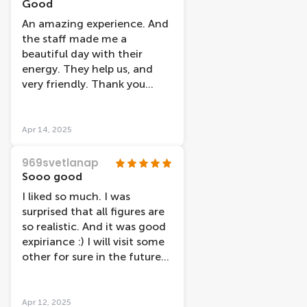
Good
figures and photo ops, but I
An amazing experience. And
wouldnâ€™t call it excellent.
the staff made me a
Still worth checking out if
beautiful day with their
youâ€™ve never been.
energy. They help us, and
very friendly. Thank you
ðŸ˜Š
Apr 14, 2025
969svetlanap
Sooo good
I liked so much. I was
surprised that all figures are
so realistic. And it was good
expiriance :) I will visit some
other for sure in the future
ðŸ˜„
Apr 12, 2025