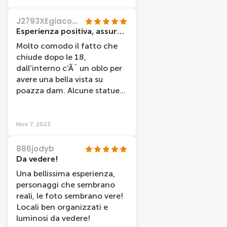
J2793XEgiacomop
Esperienza positiva, assurde le statue
Molto comodo il fatto che
chiude dopo le 18,
dall'interno c'Ã¨ un oblo per
avere una bella vista su
poazza dam. Alcune statue
son da brividi! All'interno
c'era la possibilitÃ di fare
qualche foto a tema
Nov 7, 2023
personalizzato
(maggiorparte a
886jodyb
pagamento). Molto
Da vedere!
soggettivo ma noi ci siam
Una bellissima esperienza,
divertiti
personaggi che sembrano
reali, le foto sembrano vere!
Locali ben organizzati e
luminosi da vedere!