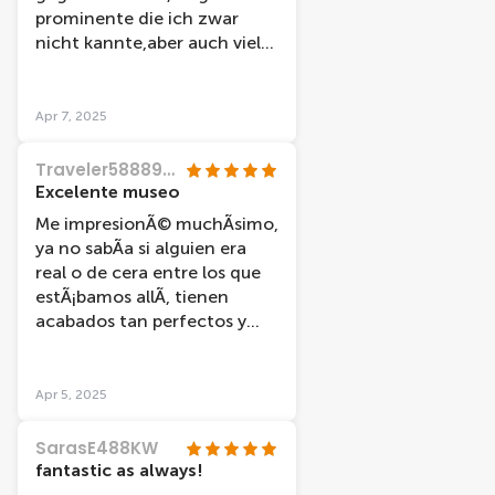
prominente die ich zwar
nicht kannte,aber auch viele
die bekannt waren.
Apr 7, 2025
Traveler58889912157
Excelente museo
Me impresionÃ© muchÃ­simo,
ya no sabÃ­a si alguien era
real o de cera entre los que
estÃ¡bamos allÃ­, tienen
acabados tan perfectos y
con los detalles mÃ­nimos
logrados, espectacular.
Apr 5, 2025
SarasE488KW
fantastic as always!