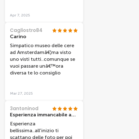
davvero da visitare
Apr 7, 2025
Cagliostro84
Carino
Simpatico museo delle cere
ad Amsterdamâ€¦ma visto
uno visti tutti..comunque se
vuoi passare unâ€™ora
diversa te lo consiglio
Mar 27, 2025
3antoninod
Esperienza immancabile ad Amsterdam
Esperienza
bellissima..all'inizio ti
scattano delle foto per poi