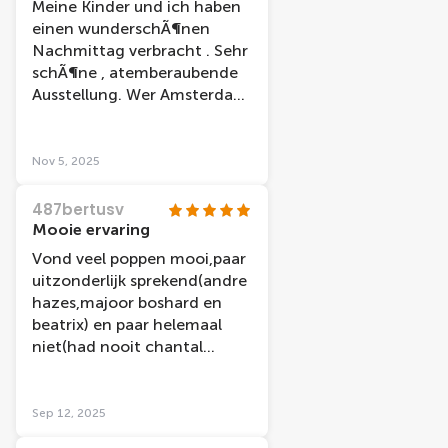
Meine Kinder und ich haben
einen wunderschÃ¶nen
Nachmittag verbracht . Sehr
schÃ¶ne , atemberaubende
Ausstellung. Wer Amsterdam
besucht sollte sich diese
Ausstellung anschauen .
Nov 5, 2025
487bertusv
Mooie ervaring
Vond veel poppen mooi,paar
uitzonderlijk sprekend(andre
hazes,majoor boshard en
beatrix) en paar helemaal
niet(had nooit chantal
janzen herkend als het er
niet bij stond) Mis ook wel
paar nl
Sep 12, 2025
grootheden...bijvoorbeeld