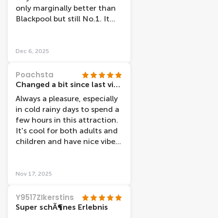
only marginally better than
Blackpool but still No.1. It
was my 2nd time visiting
(2001) to see it had
modernised was amazing.
Dec 6, 2025
Well done all.
Poachsta
Changed a bit since last visit but still good
Always a pleasure, especially
in cold rainy days to spend a
few hours in this attraction.
It's cool for both adults and
children and have nice vibes,
staff are nice and helpful
and the atmosphere is great.
We also tried for the first
Nov 17, 2025
time the Dungeon live
acting experience and it was
Y9517ZIkerstins
also cool.
Super schÃ¶nes Erlebnis